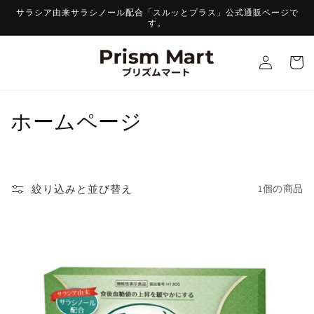
コンテ
サラシア由来サラシノール配合「スルッとプラス」公式通販ページで
ンツに
す。
進む
ロ
カ
グ
ー
イ
ト
ン
コ
ホームページ
レ
ク
絞り込みと並び替え
1個の商品
シ
ョ
ン
: