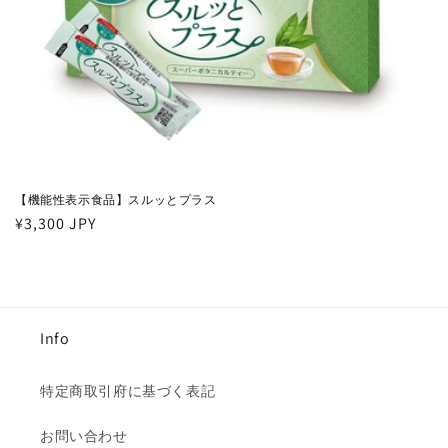
【機能性表示食品】スルッとプラス
通
¥3,300 JPY
常
価
格
Info
特定商取引府に基づく表記
お問い合わせ