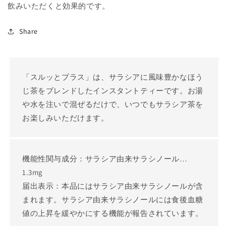
飲みいただくと効果的です。
す
す
Share
「スルッとプラス」は、サラシアに風味豊かなほう
じ茶をブレンドしたインスタントティーです。お湯
や水を注いで混ぜるだけで、いつでもサラシア茶を
お楽しみいただけます。
機能性関与成分：サラシア由来サラシノール…
1.3mg
届出表示：本品にはサラシア由来サラシノールが含
まれます。サラシア由来サラシノールには食後血糖
値の上昇を緩やかにする機能が報告されています。