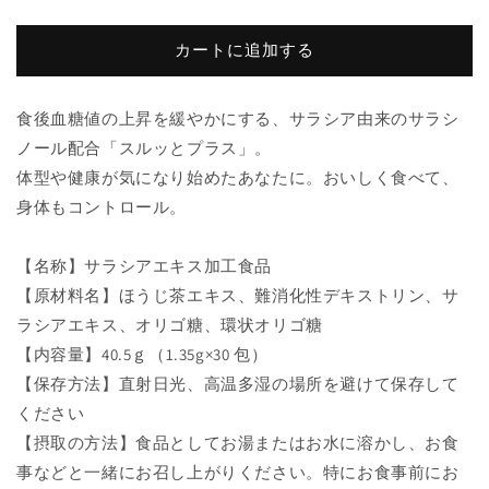
能
能
性
性
カートに追加する
表
表
示
示
食
食
食後血糖値の上昇を緩やかにする、サラシア由来のサラシ
品】
品】
ノール配合「スルッとプラス」。
ス
ス
体型や健康が気になり始めたあなたに。おいしく食べて、
ル
ル
身体もコントロール。
ッ
ッ
と
と
【名称】サラシアエキス加工食品
プ
プ
【原材料名】ほうじ茶エキス、難消化性デキストリン、サ
ラ
ラ
ス
ス
ラシアエキス、オリゴ糖、環状オリゴ糖
の
の
【内容量】40.5ｇ（1.35g×30 包）
数
数
【保存方法】直射日光、高温多湿の場所を避けて保存して
量
量
ください
を
を
【摂取の方法】食品としてお湯またはお水に溶かし、お食
減
増
事などと一緒にお召し上がりください。特にお食事前にお
ら
や