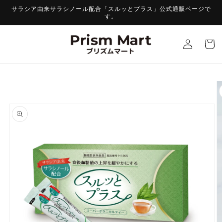
コンテ
サラシア由来サラシノール配合「スルッとプラス」公式通販ページで
ンツに
す。
進む
ロ
カ
グ
ー
イ
ト
ン
商品情
報にス
キップ