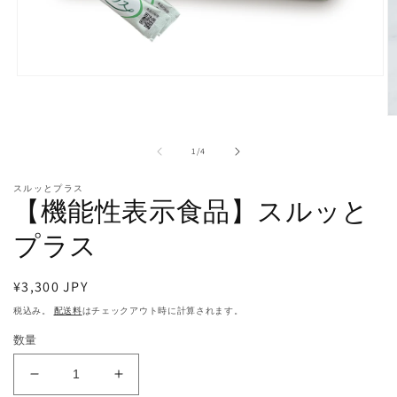
モ
ー
ダ
ル
で
の
1
/
4
メ
デ
スルッとプラス
ィ
【機能性表示食品】スルッと
ア
(1)
プラス
を
開
(2
く
通
¥3,300 JPY
常
税込み。
配送料
はチェックアウト時に計算されます。
価
数量
格
【機
【機